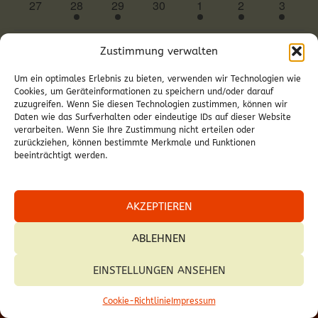
0
1
1
0
2
2
4
27
28
29
30
1
2
3
Veranstaltungen
Veranstaltung
Veranstaltung
Veranstaltungen
Veranstaltungen
Veranstaltunge
Veranst
März
Dieser Monat
Mai
Zustimmung verwalten
Um ein optimales Erlebnis zu bieten, verwenden wir Technologien wie
Cookies, um Geräteinformationen zu speichern und/oder darauf
KALENDER ABONNIEREN
zuzugreifen. Wenn Sie diesen Technologien zustimmen, können wir
Daten wie das Surfverhalten oder eindeutige IDs auf dieser Website
verarbeiten. Wenn Sie Ihre Zustimmung nicht erteilen oder
zurückziehen, können bestimmte Merkmale und Funktionen
beeinträchtigt werden.
AKZEPTIEREN
ABLEHNEN
EINSTELLUNGEN ANSEHEN
© 2026 Pfarre Deutschkreutz.
Cookie-Richtlinie
Impressum