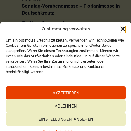
Sonntag-Vorabendmesse – Florianimesse in
Deutschkreutz
Pfarrkirche Deutschkreutz
Zustimmung verwalten
Um ein optimales Erlebnis zu bieten, verwenden wir Technologien wie
Vorheriger Tag
Nächster Tag
Cookies, um Geräteinformationen zu speichern und/oder darauf
zuzugreifen. Wenn Sie diesen Technologien zustimmen, können wir
Daten wie das Surfverhalten oder eindeutige IDs auf dieser Website
verarbeiten. Wenn Sie Ihre Zustimmung nicht erteilen oder
KALENDER ABONNIEREN
zurückziehen, können bestimmte Merkmale und Funktionen
beeinträchtigt werden.
AKZEPTIEREN
ABLEHNEN
© 2026 Pfarre Deutschkreutz.
EINSTELLUNGEN ANSEHEN