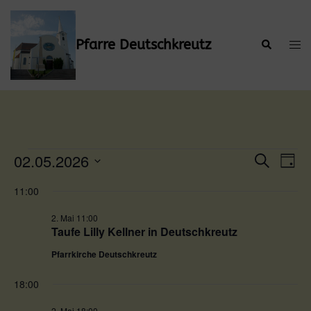
Zum
Inhalt
springen
Pfarre Deutschkreutz
Suche
Men
ums
Veranstaltungen
02.05.2026
Verans
Ver
SUCHE
TAG
Ans
Suche
Datum
für
Nav
11:00
wählen.
und
2.
Ansicht
2. Mai 11:00
Taufe Lilly Kellner in Deutschkreutz
Mai
Naviga
Pfarrkirche Deutschkreutz
2026
18:00
2. Mai 18:00