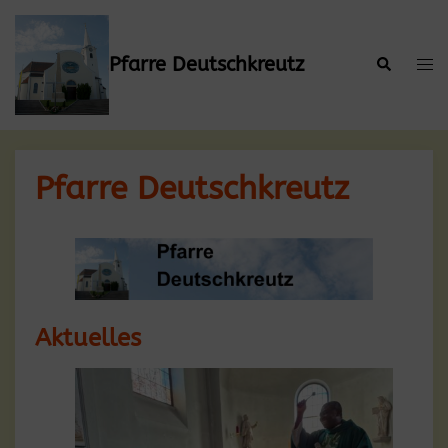
Zum
Inhalt
springen
Pfarre Deutschkreutz
Suche
Men
ums
Pfarre Deutschkreutz
Aktuelles