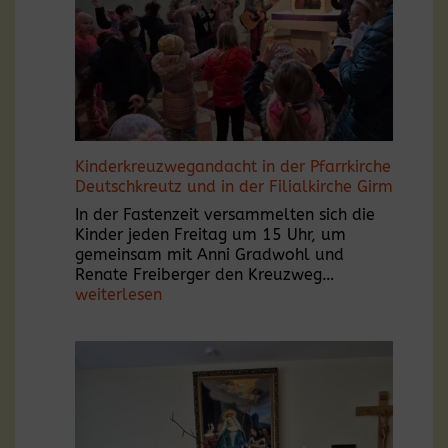
Kinderkreuzwegandacht in der Pfarrkirche
Deutschkreutz und in der Filialkirche Girm
In der Fastenzeit versammelten sich die
Kinder jeden Freitag um 15 Uhr, um
gemeinsam mit Anni Gradwohl und
Kinderkreuzw
Renate Freiberger den Kreuzweg…
in
weiterlesen
der
Pfarrkirche
Deutschkreutz
und
in
der
Filialkirche