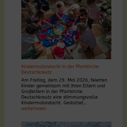
anschließender
Fahrzeugsegnung
am
Hauptplatz
Kindermaiandacht in der Pfarrkirche
Deutschkreutz
Am Freitag, dem 29. Mai 2026, feierten
Kinder gemeinsam mit ihren Eltern und
Großeltern in der Pfarrkirche
Deutschkreutz eine stimmungsvolle
Kindermaiandach
Kindermaiandacht. Gestaltet…
in
weiterlesen
der
Pfarrkirche
Deutschkreutz