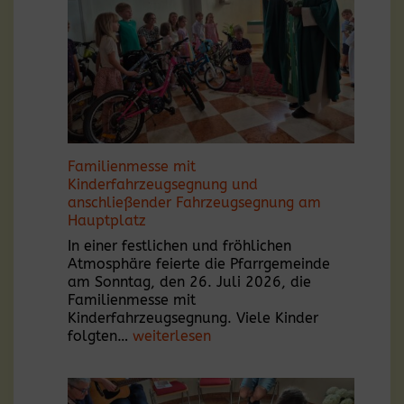
Familienmesse mit
Kinderfahrzeugsegnung und
anschließender Fahrzeugsegnung am
Hauptplatz
In einer festlichen und fröhlichen
Atmosphäre feierte die Pfarrgemeinde
am Sonntag, den 26. Juli 2026, die
Familienmesse mit
Kinderfahrzeugsegnung. Viele Kinder
Familienmesse
folgten…
weiterlesen
mit
Kinderfahrzeugsegnung
und