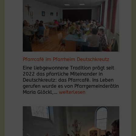
Prozession
und
Festgottesdienst
im
Schloss
Deutschkreutz
am
14.
Mai
2026
Pfarrcafé im Pfarrheim Deutschkreutz
Eine liebgewonnene Tradition prägt seit
2022 das pfarrliche Miteinander in
Deutschkreutz: das Pfarrcafé. Ins Leben
gerufen wurde es von Pfarrgemeinderätin
Pfarrcafé
Maria Glöckl,…
weiterlesen
im
Pfarrheim
Deutschkreutz