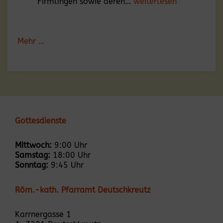
Kreuzwegandacht
Firmlingen sowie deren…
weiterlesen
im
Haus
Lisa
Mehr …
Gottesdienste
Mittwoch:
9:00 Uhr
Samstag:
18:00 Uhr
Sonntag:
9:45 Uhr
Röm.-kath. Pfarramt Deutschkreutz
Karrnergasse 1