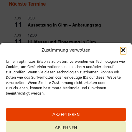
Nächste Termine
8:30
AUG.
11
Aussetzung in Girm – Anbetungstag
12:00
AUG.
11
Hl. Messe und Einsetzung in Girm
Zustimmung verwalten
18:00
AUG.
11
Hl. Messe in Neckenmarkt
Um ein optimales Erlebnis zu bieten, verwenden wir Technologien wie
Cookies, um Geräteinformationen zu speichern und/oder darauf
9:00
AUG.
zuzugreifen. Wenn Sie diesen Technologien zustimmen, können wir
12
Hl. Messe in Deutschkreutz
Daten wie das Surfverhalten oder eindeutige IDs auf dieser Website
verarbeiten. Wenn Sie Ihre Zustimmung nicht erteilen oder
18:00
AUG.
zurückziehen, können bestimmte Merkmale und Funktionen
12
Fatimafeier in Unterfrauenhaid
beeinträchtigt werden.
Kalender anzeigen
AKZEPTIEREN
ABLEHNEN