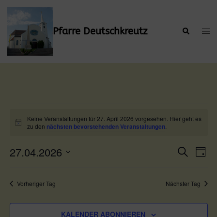
Zum
Inhalt
springen
Pfarre Deutschkreutz
Suche
Men
ums
Veranstaltungen
Keine Veranstaltungen für 27. April 2026 vorgesehen. Hier geht es
Hinweis
für
zu den
nächsten bevorstehenden Veranstaltungen
.
27.
27.04.2026
Verans
Ver
SUCHE
TAG
Ans
Suche
April
Datum
Nav
wählen.
und
2026
Vorheriger Tag
Nächster Tag
Ansicht
Naviga
KALENDER ABONNIEREN