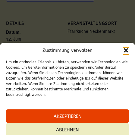
DETAILS
VERANSTALTUNGSORT
Pfarrkirche Neckenmarkt
Datum:
12. Juni
Zeit:
Zustimmung verwalten
18:00
Veranstaltungskategorie:
Um ein optimales Erlebnis zu bieten, verwenden wir Technologien wie
Gottesdienst
Cookies, um Geräteinformationen zu speichern und/oder darauf
zuzugreifen. Wenn Sie diesen Technologien zustimmen, können wir
Daten wie das Surfverhalten oder eindeutige IDs auf dieser Website
verarbeiten. Wenn Sie Ihre Zustimmung nicht erteilen oder
zurückziehen, können bestimmte Merkmale und Funktionen
beeinträchtigt werden.
Trauung Verena Reznicek und Alen
Hl. Messe im Haus
Lisa
Zizak
AKZEPTIEREN
ABLEHNEN