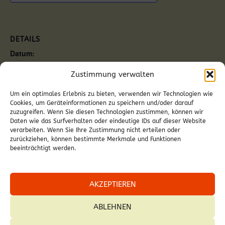
DETAILS
Datum:
11. Juni
Zustimmung verwalten
Zeit:
15:00
Um ein optimales Erlebnis zu bieten, verwenden wir Technologien wie
Veranstaltungskategorie:
Cookies, um Geräteinformationen zu speichern und/oder darauf
Gottesdienst
zuzugreifen. Wenn Sie diesen Technologien zustimmen, können wir
Daten wie das Surfverhalten oder eindeutige IDs auf dieser Website
verarbeiten. Wenn Sie Ihre Zustimmung nicht erteilen oder
zurückziehen, können bestimmte Merkmale und Funktionen
beeinträchtigt werden.
Fatimafeier in Unterfrauenhaid
Hl. Messe in Neckenmarkt
AKZEPTIEREN
ABLEHNEN