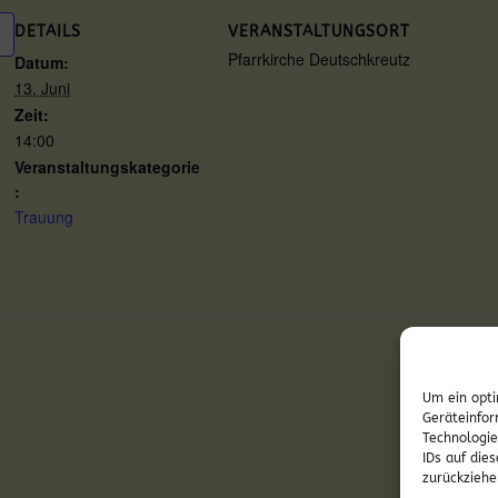
DETAILS
VERANSTALTUNGSORT
Pfarrkirche Deutschkreutz
Datum:
13. Juni
Zeit:
14:00
Veranstaltungskategorie
:
Trauung
Sonnt
Um ein opti
Geräteinfor
Technologie
IDs auf die
zurückziehe