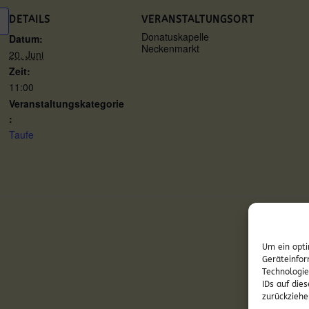
DETAILS
VERANSTALTUNGSORT
Donatuskapelle
Datum:
Neckenmarkt
20. Juni
Zeit:
11:00
Veranstaltungskategorie
:
Taufe
Sonnt
Um ein opti
Geräteinfor
Technologie
IDs auf die
zurückziehe