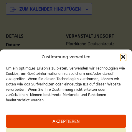
ZUM KALENDER HINZUFÜGEN
DETAILS
VERANSTALTUNGSORT
Pfarrkirche Deutschkreutz
Datum:
10. Januar
Zustimmung verwalten
Zeit:
18:00
Um ein optimales Erlebnis zu bieten, verwenden wir Technologien wie
Veranstaltungskategorie:
Cookies, um Geräteinformationen zu speichern und/oder darauf
Gottesdienst
zuzugreifen. Wenn Sie diesen Technologien zustimmen, können wir
Daten wie das Surfverhalten oder eindeutige IDs auf dieser Website
verarbeiten. Wenn Sie Ihre Zustimmung nicht erteilen oder
zurückziehen, können bestimmte Merkmale und Funktionen
beeinträchtigt werden.
Hl. Messe in Neckenmarkt
Hl. Messe in Neckenmarkt
AKZEPTIEREN