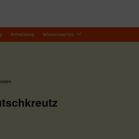
g
Anmeldung
Wissenswertes
unden.
utschkreutz