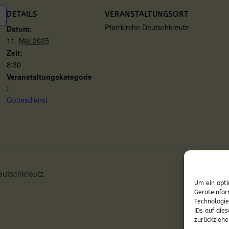
DETAILS
VERANSTALTUNGSORT
Pfarrkirche Deutschkreutz
Datum:
11. Mai 2025
Zeit:
8:30
Veranstaltungskategorie
:
Gottesdienst
utschkreutz
Hl. Mes
Um ein opti
Geräteinfor
Technologie
IDs auf die
zurückziehe