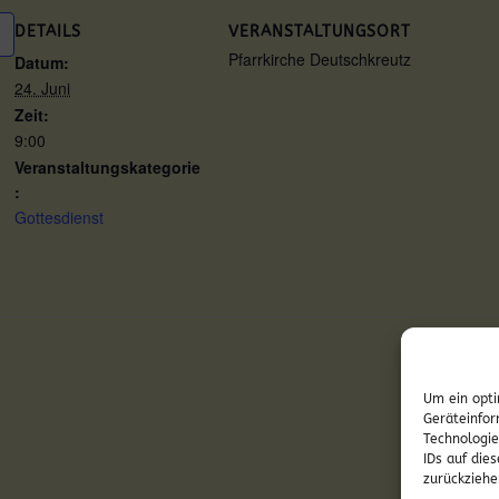
DETAILS
VERANSTALTUNGSORT
Pfarrkirche Deutschkreutz
Datum:
24. Juni
Zeit:
9:00
Veranstaltungskategorie
:
Gottesdienst
Um ein opti
Geräteinfor
Technologie
IDs auf die
zurückziehe