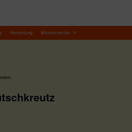
g
Anmeldung
Wissenswertes
unden.
utschkreutz