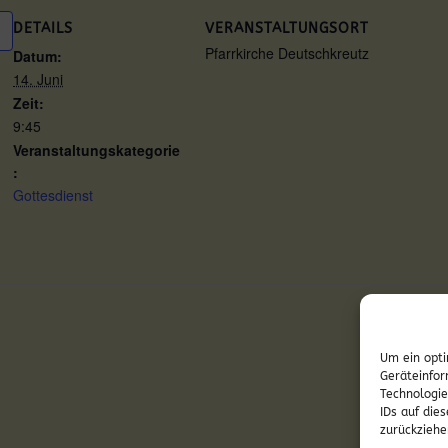
DETAILS
VERANSTALTUNGSORT
Pfarrkirche Deutschkreutz
Datum:
14. Juni
Zeit:
9:45
Veranstaltungskategorie
:
Gottesdienst
Taufe Ku
Um ein opti
Geräteinfor
Technologie
IDs auf die
zurückziehe