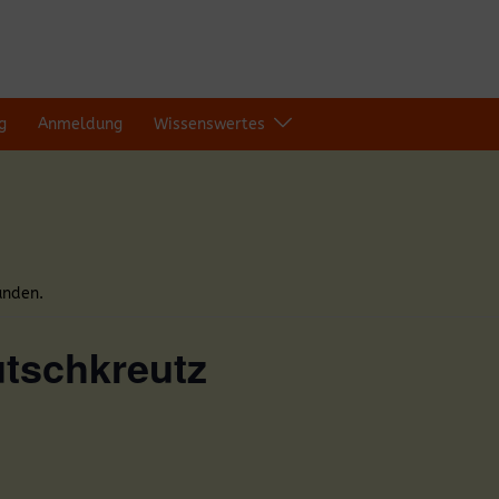
g
Anmeldung
Wissenswertes
unden.
utschkreutz