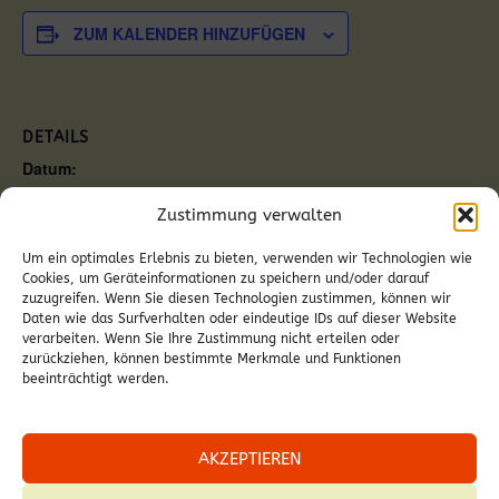
ZUM KALENDER HINZUFÜGEN
DETAILS
Datum:
6. Mai
Zustimmung verwalten
Zeit:
18:00
Um ein optimales Erlebnis zu bieten, verwenden wir Technologien wie
Veranstaltungskategorie:
Cookies, um Geräteinformationen zu speichern und/oder darauf
Andacht
zuzugreifen. Wenn Sie diesen Technologien zustimmen, können wir
Daten wie das Surfverhalten oder eindeutige IDs auf dieser Website
verarbeiten. Wenn Sie Ihre Zustimmung nicht erteilen oder
zurückziehen, können bestimmte Merkmale und Funktionen
beeinträchtigt werden.
Hl. Messe in Deutschkreutz
Hl. Messe im Haus Lisa
AKZEPTIEREN