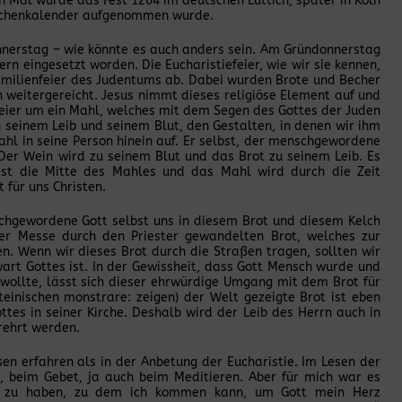
en Mal wurde das Fest 1264 im deutschen Lüttich, später in Köln
 Kirchenkalender aufgenommen wurde.
nnerstag – wie könnte es auch anders sein. Am Gründonnerstag
gern eingesetzt worden. Die Eucharistiefeier, wie wir sie kennen,
 Familienfeier des Judentums ab. Dabei wurden Brote und Becher
weitergereicht. Jesus nimmt dieses religiöse Element auf und
r Feier um ein Mahl, welches mit dem Segen des Gottes der Juden
n seinem Leib und seinem Blut, den Gestalten, in denen wir ihm
ahl in seine Person hinein auf. Er selbst, der menschgewordene
. Der Wein wird zu seinem Blut und das Brot zu seinem Leib. Es
 ist die Mitte des Mahles und das Mahl wird durch die Zeit
 für uns Christen.
schgewordene Gott selbst uns in diesem Brot und diesem Kelch
der Messe durch den Priester gewandelten Brot, welches zur
n. Wenn wir dieses Brot durch die Straßen tragen, sollten wir
art Gottes ist. In der Gewissheit, dass Gott Mensch wurde und
wollte, lässt sich dieser ehrwürdige Umgang mit dem Brot für
einischen monstrare: zeigen) der Welt gezeigte Brot ist eben
ttes in seiner Kirche. Deshalb wird der Leib des Herrn auch in
rehrt werden.
sen erfahren als in der Anbetung der Eucharistie. Im Lesen der
, beim Gebet, ja auch beim Meditieren. Aber für mich war es
rt zu haben, zu dem ich kommen kann, um Gott mein Herz