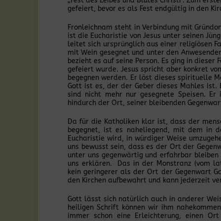
„Fest des Leibes und Blutes Christi“. Zum erst
gefeiert, bevor es als Fest endgültig in den
Fronleichnam steht in Verbindung mit Gründo
ist die Eucharistie von Jesus unter seinen Jün
leitet sich ursprünglich aus einer religiösen
mit Wein gesegnet und unter den Anwesenden 
bezieht es auf seine Person. Es ging in diese
gefeiert wurde. Jesus spricht aber konkret vo
begegnen werden. Er löst dieses spirituelle M
Gott ist es, der der Geber dieses Mahles ist
sind nicht mehr nur gesegnete Speisen. Er
hindurch der Ort, seiner bleibenden Gegenwart
Da für die Katholiken klar ist, dass der men
begegnet, ist es naheliegend, mit dem in 
Eucharistie wird, in würdiger Weise umzugehe
uns bewusst sein, dass es der Ort der Gegenw
unter uns gegenwärtig und erfahrbar bleiben 
uns erklären. Das in der Monstranz (vom lat
kein geringerer als der Ort der Gegenwart Go
den Kirchen aufbewahrt und kann jederzeit ve
Gott lässt sich natürlich auch in anderer Wei
heiligen Schrift können wir ihm nahekommen
immer schon eine Erleichterung, einen O