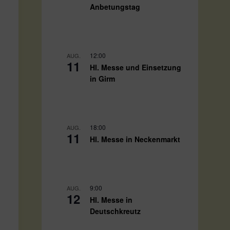
Anbetungstag
12:00
AUG.
11
Hl. Messe und Einsetzung
in Girm
18:00
AUG.
11
Hl. Messe in Neckenmarkt
9:00
AUG.
12
Hl. Messe in
Deutschkreutz