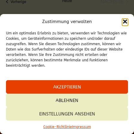
Heute
NÄCHSTE
Veranstaltungen
Vorherige
Ansicht
VERANS
Naviga
KALENDER ABONNIEREN
Zustimmung verwalten
Um ein optimales Erlebnis zu bieten, verwenden wir Technologien wie
Cookies, um Geräteinformationen zu speichern und/oder darauf
zuzugreifen. Wenn Sie diesen Technologien zustimmen, können wir
Daten wie das Surfverhalten oder eindeutige IDs auf dieser Website
verarbeiten. Wenn Sie Ihre Zustimmung nicht erteilen oder
zurückziehen, können bestimmte Merkmale und Funktionen
beeinträchtigt werden.
AKZEPTIEREN
ABLEHNEN
EINSTELLUNGEN ANSEHEN
© 2026 Pfarre Deutschkreutz.
Cookie-Richtlinie
Impressum