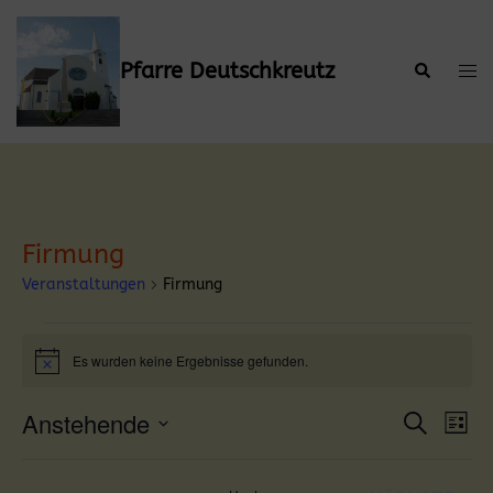
Zum
Inhalt
springen
Pfarre Deutschkreutz
Suche
Men
ums
Firmung
Veranstaltungen
Firmung
Veranstaltungen
Es wurden keine Ergebnisse gefunden.
Hinweis
Anstehende
Verans
Ver
SUCHE
LISTE
Ans
Suche
Datum
Nav
wählen.
und