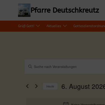
Zum
Inhalt
Pfarre Deutschkreutz
springen
Grüß Gott!
Aktuelles
Gottesdienstordnun
Veranstaltungen
Veranstaltungen
Bitte
Schlüsselwort
Suche
für
eingeben.
Suche
und
nach
6.
6. August 202
Veranstaltungen
Ansichten,
Heute
Schlüsselwort.
August
Navigation
Datum
wählen.
2026
Keine Veranstaltungen