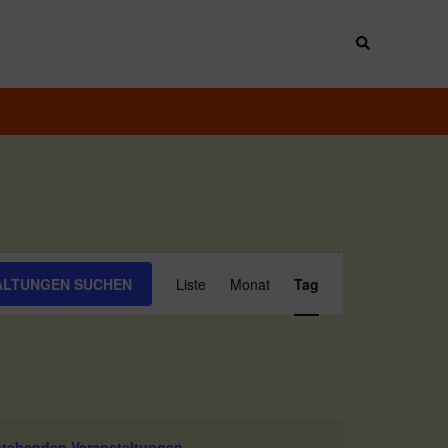
Suche
Veranstaltung
ALTUNGEN SUCHEN
Liste
Monat
Tag
Ansichten-
Navigation
stehenden Veranstaltungen
.