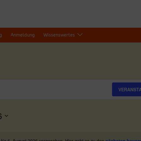
g
Anmeldung
Wissenswertes
VERANST
6
 für 6. August 2026 vorgesehen. Hier geht es zu den
nächsten bevor